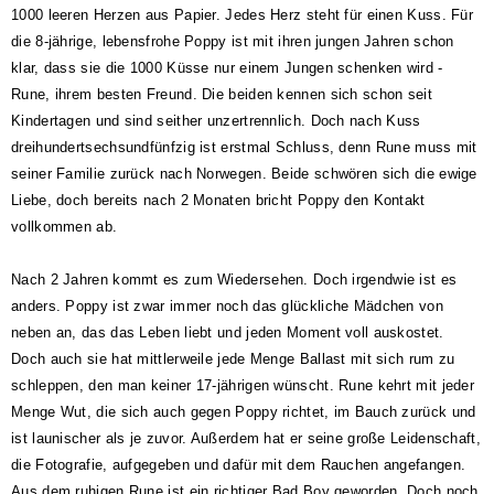
1000 leeren Herzen aus Papier. Jedes Herz steht für einen Kuss. Für
die 8-jährige, lebensfrohe Poppy ist mit ihren jungen Jahren schon
klar, dass sie die 1000 Küsse nur einem Jungen schenken wird -
Rune, ihrem besten Freund. Die beiden kennen sich schon seit
Kindertagen und sind seither unzertrennlich. Doch nach Kuss
dreihundertsechsundfünfzig ist erstmal Schluss, denn Rune muss mit
seiner Familie zurück nach Norwegen. Beide schwören sich die ewige
Liebe, doch bereits nach 2 Monaten bricht Poppy den Kontakt
vollkommen ab.
Nach 2 Jahren kommt es zum Wiedersehen. Doch irgendwie ist es
anders. Poppy ist zwar immer noch das glückliche Mädchen von
neben an, das das Leben liebt und jeden Moment voll auskostet.
Doch auch sie hat mittlerweile jede Menge Ballast mit sich rum zu
schleppen, den man keiner 17-jährigen wünscht. Rune kehrt mit jeder
Menge Wut, die sich auch gegen Poppy richtet, im Bauch zurück und
ist launischer als je zuvor. Außerdem hat er seine große Leidenschaft,
die Fotografie, aufgegeben und dafür mit dem Rauchen angefangen.
Aus dem ruhigen Rune ist ein richtiger Bad Boy geworden. Doch noch